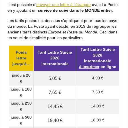
Il est possible d'
envoyer une lettre à l'étranger
avec La Poste
en y ajoutant un
service de suivi dans le MONDE entier
.
Les tarifs postaux ci-dessous s'appliquent pour tous les pays
du monde, La Poste ayant décidé, en 2019 de regrouper les
anciens tarifs distincts
Europe
et
Reste du Monde
. Ceci dans
un souci de simplicité pour les particuliers.
Tarif Lettre Suivie
Poids
Tarif Lettre Suivie
2026
lettre
2026
Internationale
jusqu'à…
Internationale
à imprimer
en ligne
jusqu'à
20
5,05 €
4,99 €
g
jusqu'à
100
7,65 €
7,50 €
g
jusqu'à
250
14,45 €
14,09 €
g
jusqu'à
500
19,40 €
18,99 €
g