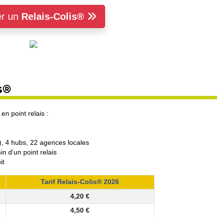
er un
Relais-Colis®
s®
 en point relais :
), 4 hubs, 22 agences locales
n d'un point relais
it
Tarif Relais-Colis® 2026
4,20 €
4,50 €