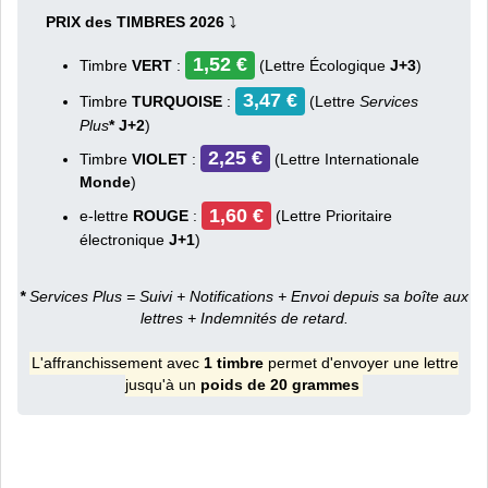
PRIX des TIMBRES 2026
⤵
1,52 €
Timbre
VERT
:
(Lettre Écologique
J+3
)
3,47 €
Timbre
TURQUOISE
:
(Lettre
Services
Plus
* J+2
)
2,25 €
Timbre
VIOLET
:
(Lettre Internationale
Monde
)
1,60 €
e-lettre
ROUGE
:
(Lettre Prioritaire
électronique
J+1
)
*
Services Plus = Suivi + Notifications + Envoi depuis sa boîte aux
lettres + Indemnités de retard.
L'affranchissement avec
1 timbre
permet d'envoyer une lettre
jusqu'à un
poids de 20 grammes