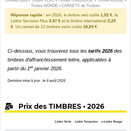
Timbres 2026
•
Timbre VERT
•
Timbre TURQUOISE
•
Timbre ROUGE
•
Timbre MONDE
•
CARNETS de Timbres
Réponse rapide :
en 2026, le timbre vert coûte
1,52 €
, la
Lettre Services Plus
3,47 €
et le timbre international
2,25
€
. Un carnet de 12 timbres verts coûte
18,24 €
.
Ci-dessous, vous trouverez tous les
tarifs 2026
des
timbres d'affranchissement lettre, applicables à
er
partir du 1
janvier 2026.
Dernière mise à jour : le
9 août 2026
Prix des TIMBRES • 2026
Lettre Verte
Lettre Turquoise
e-Lettre Rouge