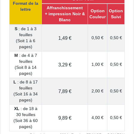
Format de la
Affranchissement
lettre
Option
Option
+ impression Noir &
Couleur
Suivi
Blanc
S
: de 1 à 3
feuilles
1,49 €
0,50 €
0,50 €
(Soit 1 à 6
pages)
M
: de 4 à 7
feuilles
3,29 €
1,00 €
0,50 €
(Soit 8 à 14
pages)
L
: de 8 à 17
feuilles
7,89 €
2,00 €
0,50 €
(Soit 16 à 34
pages)
XL
: de 18 à
30 feuilles
9,89 €
4,00 €
0,50 €
(Soit 36 à 60
pages)