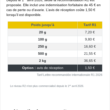
Depuis le 1
avril 2026, seule la recommandation R1 est
proposée. Elle inclut une indemnisation forfaitaire de 45 € en
cas de perte ou d’avarie. L’avis de réception coûte 1,50 €
lorsqu’il est disponible.
Poids jusqu’à
Tarif R1
20 g
7,20 €
100 g
9,80 €
250 g
16,60 €
500 g
21,55 €
2 kg
36,65 €
Option :
avis de réception
1,50 €
Tarif Lettre recommandée internationale R1 2026
er
Le niveau R2 n’est plus commercialisé depuis le 1
avril 2026.