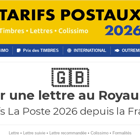
SIMO
Prix des TIMBRES
INTERNATIONAL
OUTREM
🇬🇧
r une lettre au Roya
fs La Poste 2026 depuis la F
Lettre
•
Lettre suivie
•
Lettre recommandée
•
Colissimo
•
Formalités