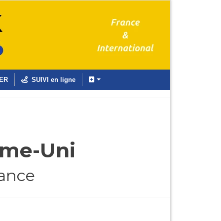
ER
SUIVI en ligne
ume-Uni
rance