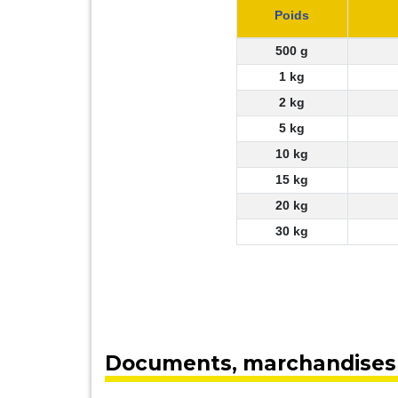
Poids
500 g
1 kg
2 kg
5 kg
10 kg
15 kg
20 kg
30 kg
Documents, marchandises 