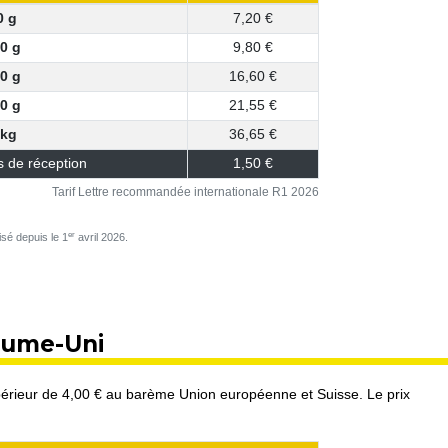
0 g
7,20 €
0 g
9,80 €
0 g
16,60 €
0 g
21,55 €
 kg
36,65 €
s de réception
1,50 €
Tarif Lettre recommandée internationale R1 2026
er
sé depuis le 1
avril 2026.
yaume-Uni
rieur de 4,00 € au barème Union européenne et Suisse. Le prix