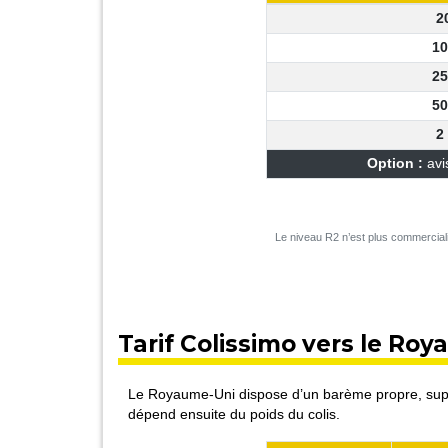
2
10
25
50
2
Option :
avi
Le niveau R2 n’est plus commerciali
Tarif Colissimo vers le Ro
Le Royaume-Uni dispose d’un barème propre, supé
dépend ensuite du poids du colis.